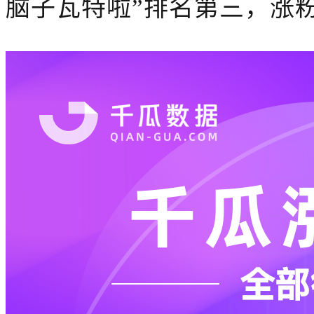
脑子瓦特啦”排名第三，涨粉数