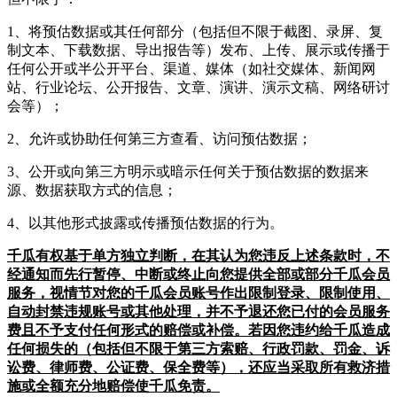
1、将预估数据或其任何部分（包括但不限于截图、录屏、复
制文本、下载数据、导出报告等）发布、上传、展示或传播于
任何公开或半公开平台、渠道、媒体（如社交媒体、新闻网
站、行业论坛、公开报告、文章、演讲、演示文稿、网络研讨
会等）；
2、允许或协助任何第三方查看、访问预估数据；
3、公开或向第三方明示或暗示任何关于预估数据的数据来
源、数据获取方式的信息；
4、以其他形式披露或传播预估数据的行为。
千瓜有权基于单方独立判断，在其认为您违反上述条款时，不
经通知而先行暂停、中断或终止向您提供全部或部分千瓜会员
服务，视情节对您的千瓜会员账号作出限制登录、限制使用、
自动封禁违规账号或其他处理，并不予退还您已付的会员服务
费且不予支付任何形式的赔偿或补偿。若因您违约给千瓜造成
任何损失的（包括但不限于第三方索赔、行政罚款、罚金、诉
讼费、律师费、公证费、保全费等），还应当采取所有救济措
施或全额充分地赔偿使千瓜免责。