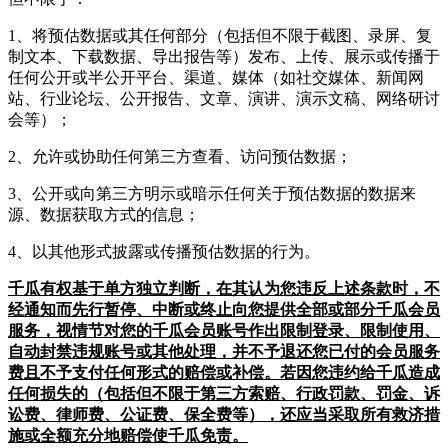
1、将预估数据或其任何部分（包括但不限于截图、录屏、复
制文本、下载数据、导出报告等）发布、上传、展示或传播于
任何公开或半公开平台、渠道、媒体（如社交媒体、新闻网
站、行业论坛、公开报告、文章、演讲、演示文稿、网络研讨
会等）；
2、允许或协助任何第三方查看、访问预估数据；
3、公开或向第三方明示或暗示任何关于预估数据的数据来
源、数据获取方式的信息；
4、以其他形式披露或传播预估数据的行为。
千瓜有权基于单方独立判断，在其认为您违反上述条款时，不
经通知而先行暂停、中断或终止向您提供全部或部分千瓜会员
服务，视情节对您的千瓜会员账号作出限制登录、限制使用、
自动封禁违规账号或其他处理，并不予退还您已付的会员服务
费且不予支付任何形式的赔偿或补偿。若因您违约给千瓜造成
任何损失的（包括但不限于第三方索赔、行政罚款、罚金、诉
讼费、律师费、公证费、保全费等），还应当采取所有救济措
施或全额充分地赔偿使千瓜免责。