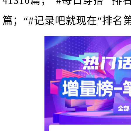
41310篇；“#每日穿搭” 
篇；“#记录吧就现在”排名第