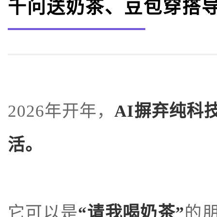
千问送奶茶、豆包穿搭
2026年开年，
AI摒弃纯科
活。
它可以是
“请我喝奶茶”
的