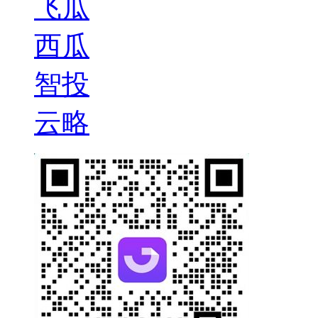
飞瓜
西瓜
智投
云略