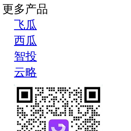
更多产品
飞瓜
西瓜
智投
云略